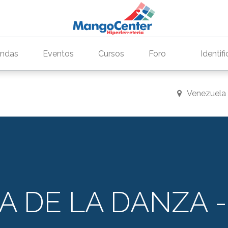
endas
Eventos
Cursos
Foro
Identif
Venezuela
ÍA DE LA DANZA 