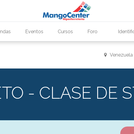
endas
Eventos
Cursos
Foro
Identif
Venezuela
TO - CLASE DE 