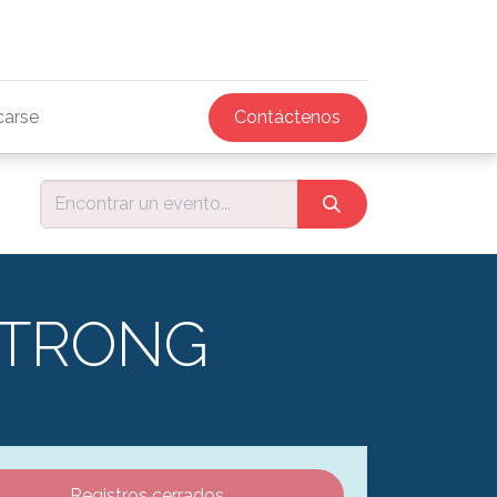
icarse
Contáctenos
STRONG
Registros cerrados