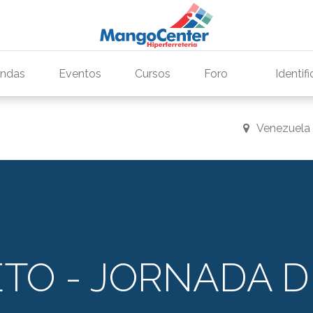
endas
Eventos
Cursos
Foro
Identif
Venezuela
TO - JORNADA D