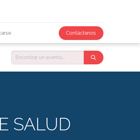
icarse
Contáctenos
E SALUD