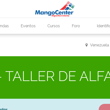
endas
Eventos
Cursos
Foro
Identif
Venezuela
 TALLER DE ALF
adas