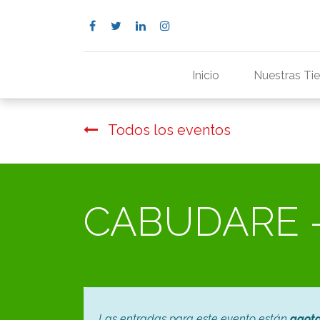
Inicio
Nuestras Ti
Todos los eventos
CABUDARE -
Las entradas para este evento están
agot