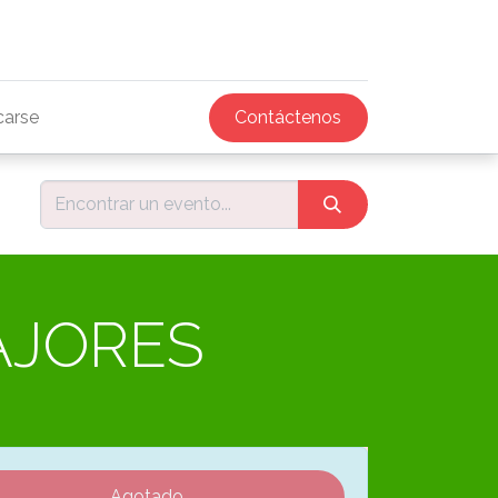
icarse
Contáctenos
AJORES
Agotado