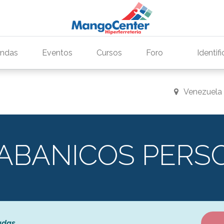
endas
Eventos
Cursos
Foro
Identif
Venezuela
 ABANICOS PERS
adas