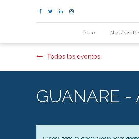
Inicio
Nuestras Ti
Todos los eventos
GUANARE -
Las entradas para este evento están
agot