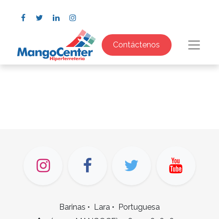
Contáctenos
Barinas • Lara • Portuguesa