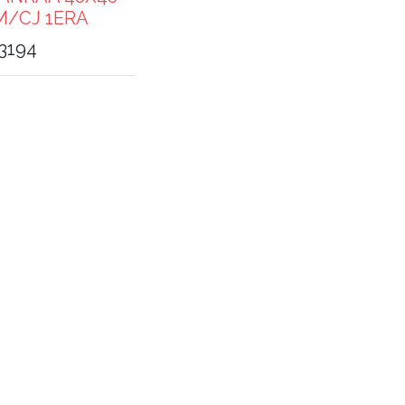
M/CJ 1ERA
,3194