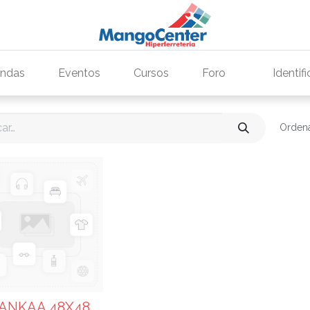
endas
Eventos
Cursos
Foro
Identif
Ordena
 ANKAA 48X48