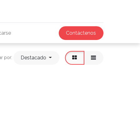
icarse
Contáctenos
Destacado
r por: